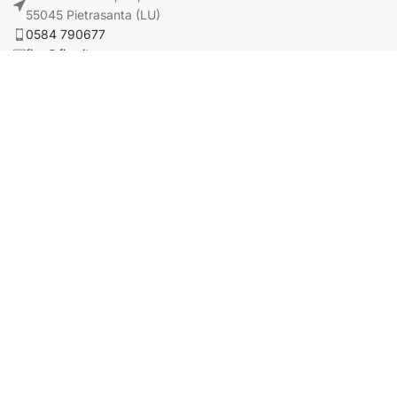
55045 Pietrasanta (LU)
0584 790677
fisa@fisa.it
CATEGORIE
CATEGORIE
Abrasivi
Raccordi tubo
Zip
Tecnici e misurazione
Resine e Mastici
Sollevamento
Utensili
Imballaggio
Protezioni
Adesivi e Sigillanti
D.P.I.
INFORMAZIONI
Cookie Policy
Privacy Policy