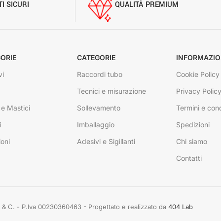
I SICURI
QUALITÀ PREMIUM
ORIE
CATEGORIE
INFORMAZIO
vi
Raccordi tubo
Cookie Policy
Tecnici e misurazione
Privacy Polic
 e Mastici
Sollevamento
Termini e cond
i
Imballaggio
Spedizioni
ioni
Adesivi e Sigillanti
Chi siamo
Contatti
rdo & C. - P.Iva 00230360463 - Progettato e realizzato da
404 Lab