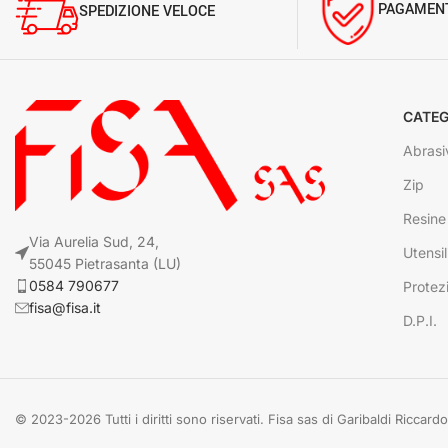
PAGAMENT
SPEDIZIONE VELOCE
CATEG
Abrasi
Zip
Resine
Via Aurelia Sud, 24,
Utensil
55045 Pietrasanta (LU)
0584 790677
Protez
fisa@fisa.it
D.P.I.
© 2023-2026 Tutti i diritti sono riservati. Fisa sas di Garibaldi Ricca