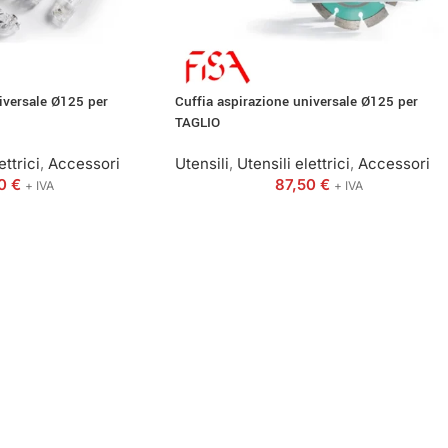
iversale Ø125 per
Cuffia aspirazione universale Ø125 per
TAGLIO
ettrici
,
Accessori
Utensili
,
Utensili elettrici
,
Accessori
50
€
87,50
€
+ IVA
+ IVA