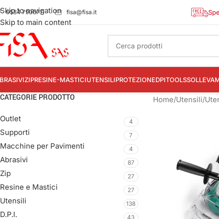
Skip to navigation
0584 790677
fisa@fisa.it
Spe
Skip to main content
BRASIVI
ZIP
RESINE-MASTICI
UTENSILI
PROTEZIONE
DPI
TOOLS
SOLLEVA
CATEGORIE PRODOTTO
Home
/
Utensili
/
Uten
Outlet
4
Supporti
7
Macchine per Pavimenti
4
Abrasivi
87
Zip
27
Resine e Mastici
27
Utensili
138
D.P.I.
43