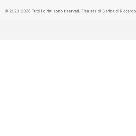
© 2023-2026 Tutti i diritti sono riservati. Fisa sas di Garibaldi Ricca
Dal 03 Agosto al 07 Agosto 2026: 08.30 - 
Dal 10 Agosto al 14 Agosto 2026: CHIU
Dal 17 Agosto al 21 Agosto 2026: 08.30 - 
Gli ordini effettuati durante l'apertura ridotta verranno
dal giorno successivo. Gli ordini effettuati durante
verranno evasi a partire dalla settimana succ