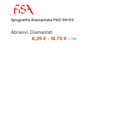
Spugnetta diamantata PAD 90×55
Abrasivi
,
Diamantati
8,29
€
-
18,70
€
+ IVA