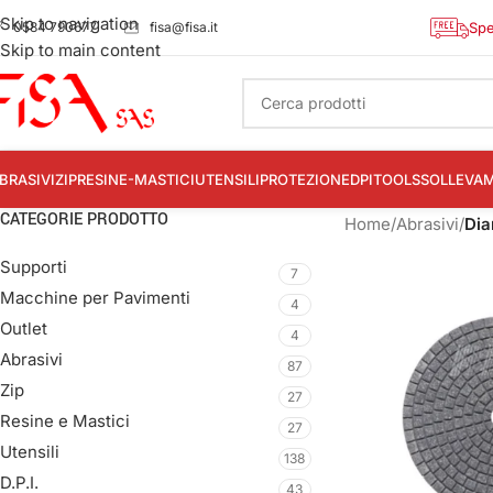
Skip to navigation
0584 790677
fisa@fisa.it
Spe
Skip to main content
BRASIVI
ZIP
RESINE-MASTICI
UTENSILI
PROTEZIONE
DPI
TOOLS
SOLLEVA
CATEGORIE PRODOTTO
Home
/
Abrasivi
/
Dia
Supporti
7
Macchine per Pavimenti
4
Outlet
4
Abrasivi
87
Zip
27
Resine e Mastici
27
Utensili
138
D.P.I.
43