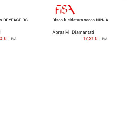
cco DRYFACE RS
Disco lucidatura secco NINJA
i
Abrasivi
,
Diamantati
00
€
17,21
€
+ IVA
+ IVA