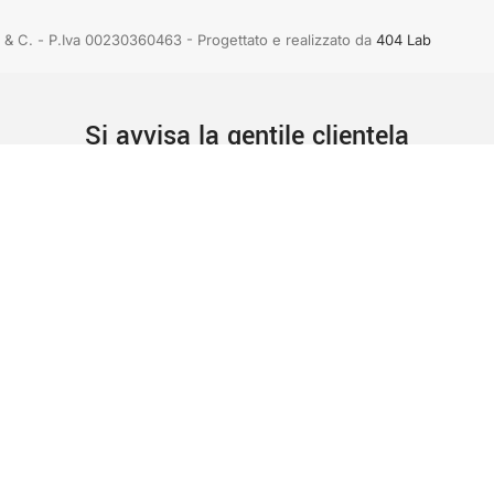
rdo & C. - P.Iva 00230360463 - Progettato e realizzato da
404 Lab
Si avvisa la gentile clientela
orari mese di Agosto 2026
12.30
SO
12.30
 evasi a partire
 la chiusura
essiva.