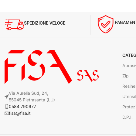
PAGAMENT
SPEDIZIONE VELOCE
CATEG
Abrasi
Zip
Resine
Via Aurelia Sud, 24,
Utensil
55045 Pietrasanta (LU)
0584 790677
Protez
fisa@fisa.it
D.P.I.