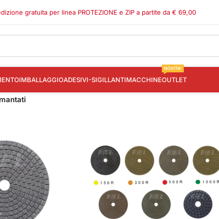
dizione gratuita per linea PROTEZIONE e ZIP a partite da € 69,00
NOVITA'
MENTO
IMBALLAGGIO
ADESIVI-SIGILLANTI
MACCHINE
OUTLET
mantati