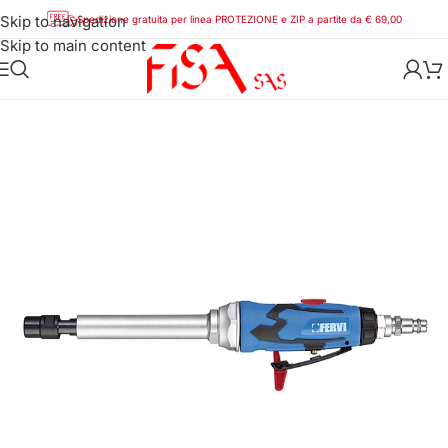
Skip to navigation
Spedizione gratuita per linea PROTEZIONE e ZIP a partite da € 69,00
Skip to main content
Home
/
Utensili
/
Utensili ad aria
/
Fervi