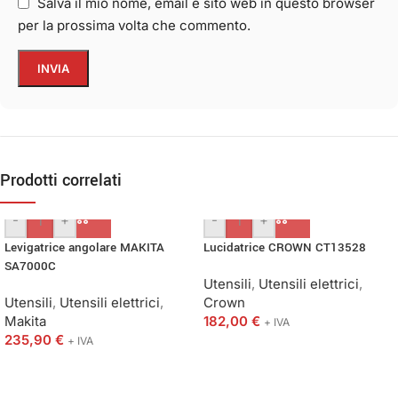
Salva il mio nome, email e sito web in questo browser
per la prossima volta che commento.
Prodotti correlati
-
+
-
+
Levigatrice angolare MAKITA
Lucidatrice CROWN CT13528
SA7000C
Utensili
,
Utensili elettrici
,
Utensili
,
Utensili elettrici
,
Crown
Makita
182,00
€
+ IVA
235,90
€
+ IVA