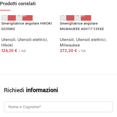
Prodotti correlati
-
+
-
+
Smerigliatrice angolare HIKOKI
Smerigliatrice angolare
G23SW2
MILWAUKEE AGV17-125XE
Utensili
,
Utensili elettrici
,
Utensili
,
Utensili elettrici
,
Hikoki
Milwaukee
124,25
€
272,30
€
+ IVA
+ IVA
Richiedi
informazioni