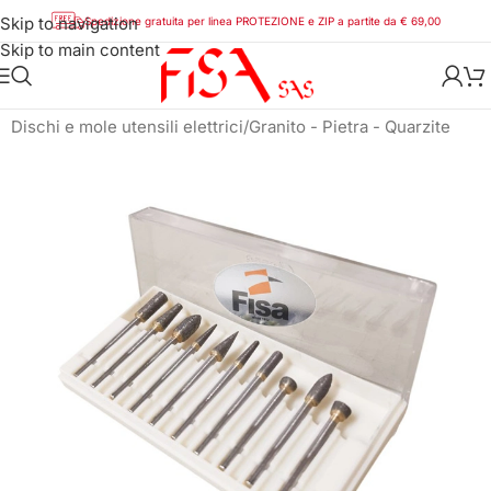
Skip to navigation
Spedizione gratuita per linea PROTEZIONE e ZIP a partite da € 69,00
Skip to main content
Home
/
Utensili
/
Utensili diamantati
/
Dischi e mole utensili elettrici
/
Granito - Pietra - Quarzite