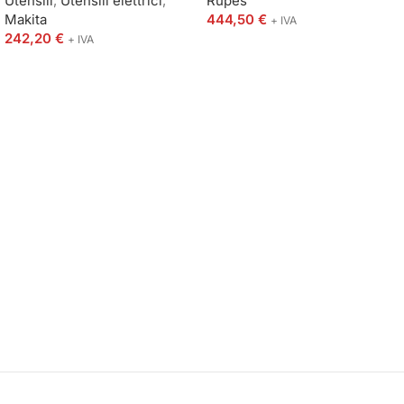
Utensili
,
Utensili elettrici
,
Rupes
Makita
444,50
€
+ IVA
242,20
€
+ IVA