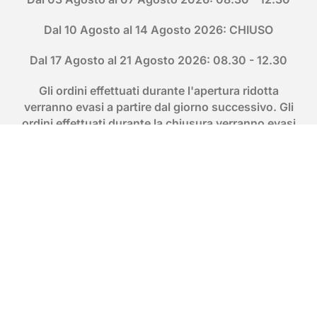
Dal 10 Agosto al 14 Agosto 2026: CHIUSO
Dal 17 Agosto al 21 Agosto 2026: 08.30 - 12.30
Gli ordini effettuati durante l'apertura ridotta
verranno evasi a partire dal giorno successivo. Gli
ordini effettuati durante la chiusura verranno evasi
a partire dalla settimana successiva.
Per ulteriori informazioni o chiarimenti non esitate a
contattarci.
Lo staff Fisa vi augura buone Ferie!
CONTATTACI