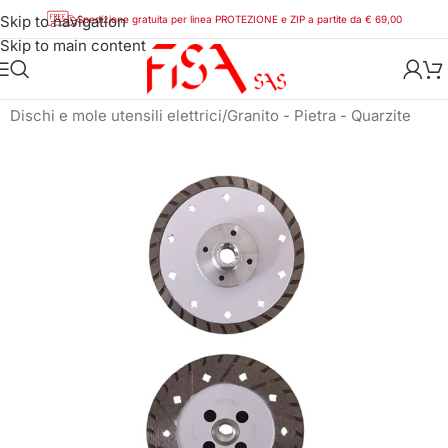
Skip to navigation
Spedizione gratuita per linea PROTEZIONE e ZIP a partite da € 69,00
Skip to main content
Home
/
Utensili
/
Utensili diamantati
/
Dischi e mole utensili elettrici
/
Granito - Pietra - Quarzite