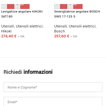
-
+
-
+
Levigatrice angolare HIKOKI
Smerigliatrice angolare BOSCH
SAT180
GWS 17-125 S
Utensili
,
Utensili elettrici
,
Utensili
,
Utensili elettrici
,
Hikoki
Bosch
274,40
€
257,60
€
+ IVA
+ IVA
Richiedi
informazioni