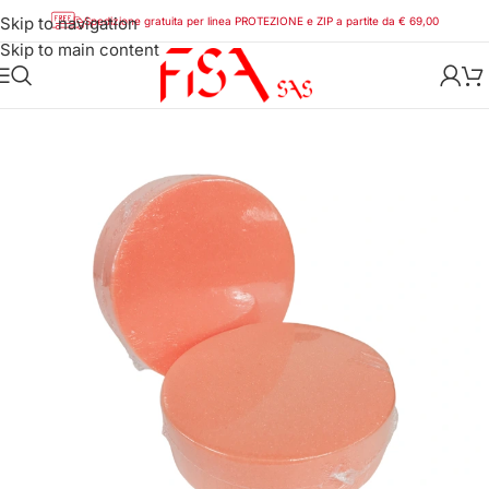
Skip to navigation
Spedizione gratuita per linea PROTEZIONE e ZIP a partite da € 69,00
Skip to main content
Home
/
Abrasivi
/
Polveri e Feltri lucidanti