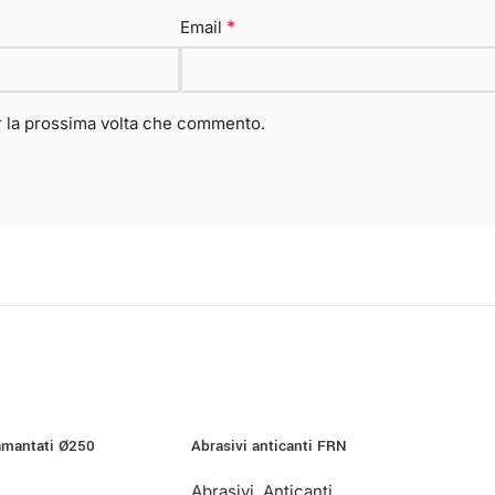
*
Email
er la prossima volta che commento.
iamantati Ø250
Abrasivi anticanti FRN
Abrasivi
,
Anticanti