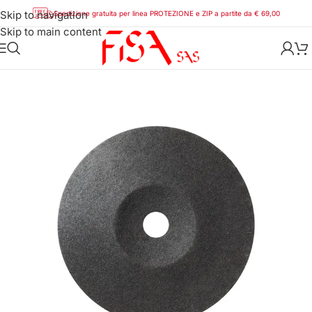
Skip to navigation
Spedizione gratuita per linea PROTEZIONE e ZIP a partite da € 69,00
Skip to main content
Home
/
Abrasivi
/
Sait
/
Dischetti fibrati