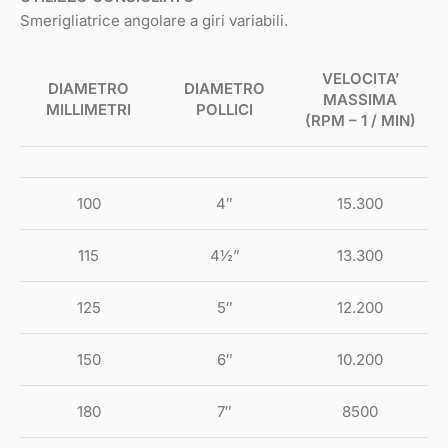
Smerigliatrice angolare a giri variabili.
VELOCITA’
DIAMETRO
DIAMETRO
MASSIMA
MILLIMETRI
POLLICI
(RPM – 1 / MIN)
100
4″
15.300
115
4½”
13.300
125
5″
12.200
150
6″
10.200
180
7″
8500