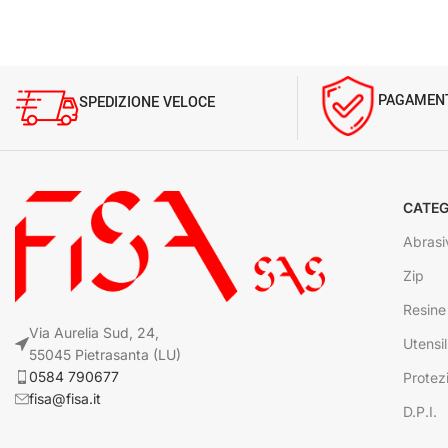
PAGAMENT
SPEDIZIONE VELOCE
CATEG
Abrasi
Zip
Resine
Via Aurelia Sud, 24,
Utensil
55045 Pietrasanta (LU)
0584 790677
Protez
fisa@fisa.it
D.P.I.