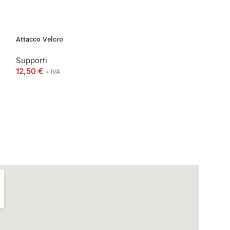
Attacco Velcro
Supporto magnet
Supporti
Supporti
12,50
€
11,75
€
+ IVA
+ IVA