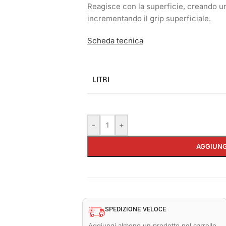
Reagisce con la superficie, creando un
incrementando il grip superficiale.
Scheda tecnica
LITRI
-
+
AGGIUNG
SPEDIZIONE VELOCE
Aggiungi almeno un prodotto nel carrello