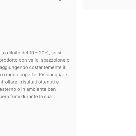
 o diluito del 10 – 20%, se si
 prodotto con vello, spazzolone o
o aggiungendo costantemente il
iù o meno coperte. Risciacquare
ollare i risultati ottenuti e
’esterno o in ambiente ben
ibera fumi durante la sua