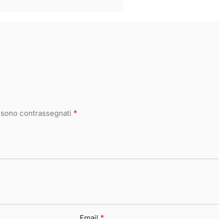
*
i sono contrassegnati
*
Email