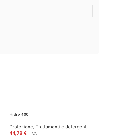
Hidro 400
Oxidant
Protezione
,
Trattamenti e detergenti
Protezione
,
Tra
44,78
€
18,90
€
+ IVA
+ IVA