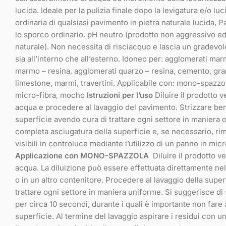
lucida. Ideale per la pulizia finale dopo la levigatura e/o l
ordinaria di qualsiasi pavimento in pietra naturale lucida, 
lo sporco ordinario. pH neutro (prodotto non aggressivo ed 
naturale). Non necessita di risciacquo e lascia un gradevol
sia all’interno che all’esterno. Idoneo per: agglomerati m
marmo – resina, agglomerati quarzo – resina, cemento, gran
limestone, marmi, travertini. Applicabile con: mono-spazz
micro-fibra, mocho
Istruzioni per l’uso
Diluire il prodotto ve
acqua e procedere al lavaggio del pavimento. Strizzare ben
superficie avendo cura di trattare ogni settore in maniera
completa asciugatura della superficie e, se necessario, rim
visibili in controluce mediante l’utilizzo di un panno in micr
Applicazione con MONO-SPAZZOLA
Diluire il prodotto ve
acqua. La diluizione può essere effettuata direttamente ne
o in un altro contenitore. Procedere al lavaggio della supe
trattare ogni settore in maniera uniforme. Si suggerisce d
per circa 10 secondi, durante i quali è importante non fare 
superficie. Al termine del lavaggio aspirare i residui con un