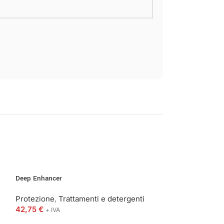
Deep Enhancer
No Oil
Protezione
,
Trattamenti e detergenti
Protezione
,
Tra
42,75
€
16,20
€
+ IVA
+ IVA