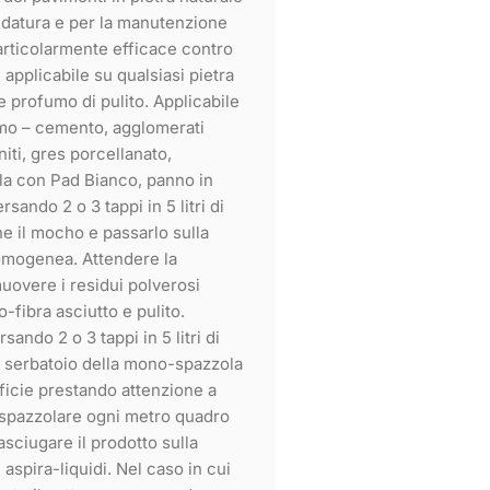
ucidatura e per la manutenzione
Particolarmente efficace contro
applicabile su qualsiasi pietra
e profumo di pulito. Applicabile
armo – cemento, agglomerati
iti, gres porcellanato,
ola con Pad Bianco, panno in
rsando 2 o 3 tappi in 5 litri di
e il mocho e passarlo sulla
 omogenea. Attendere la
uovere i residui polverosi
o-fibra asciutto e pulito.
rsando 2 o 3 tappi in 5 litri di
l serbatoio della mono-spazzola
rficie prestando attenzione a
i spazzolare ogni metro quadro
asciugare il prodotto sulla
 aspira-liquidi. Nel caso in cui