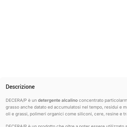
Descrizione
DECERA/P è un
detergente alcalino
concentrato particolarm
grasso anche datato ed accumulatosi nel tempo, residui e 
oli e grassi, polimeri organici come siliconi, cere, resine e t
DECERA/P è un prodotto che oltre a poter essere utilizzato