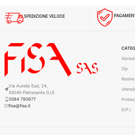
PAGAMENT
SPEDIZIONE VELOCE
CATEG
Abrasi
Zip
Resine
Via Aurelia Sud, 24,
Utensil
55045 Pietrasanta (LU)
0584 790677
Protez
fisa@fisa.it
D.P.I.