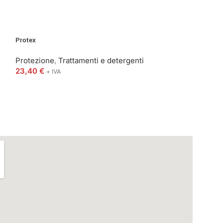
Protex
SEC 3000
Protezione
,
Trattamenti e detergenti
Protezione
,
Tra
23,40
€
23,40
€
-
490,
+ IVA