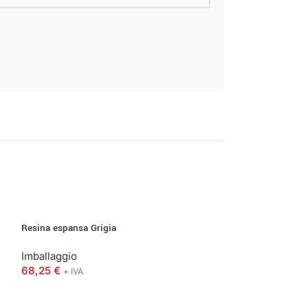
Resina espansa Grigia
Tendireggia
Imballaggio
Imballaggio
68,25
€
137,90
€
+ IVA
+ IVA